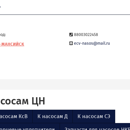
од:
88003022458
ecv-nasos@mail.ru
-МАНСИЙСК
асосам ЦН
асосам КсВ
К насосам Д
К насосам СЭ
орцевые уплотнители
Запчасти для насосов НК