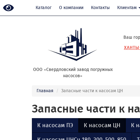
Каталог
О компании
Контакты
Клиентам
Ваш гор
ХАНТЫ
ООО «Свердловский завод погружных
насосов»
Главная
Запасные части к насосам ЦН
Запасные части к н
К насосам ПЭ
К насосам ЦН
К н
К насосам ЦНСн 180, 300, 500, 850
Т