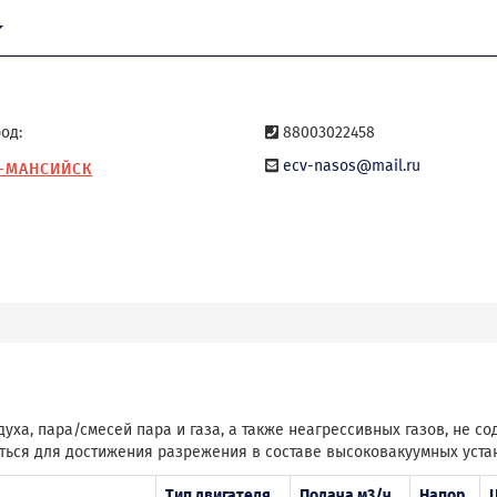
од:
88003022458
ecv-nasos@mail.ru
-МАНСИЙСК
ха, пара/смесей пара и газа, а также неагрессивных газов, не с
ться для достижения разрежения в составе высоковакуумных уста
Тип двигателя
Подача м3/ч
Напор