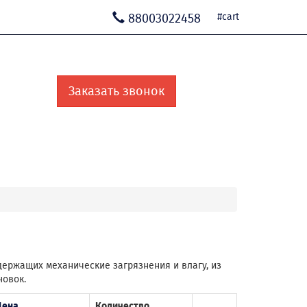
88003022458
#cart
Заказать звонок
одержащих механические загрязнения и влагу, из
новок.
Цена
Количество